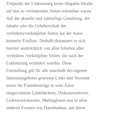
Zeitpunkt der Linksetzung keine illegalen Inhalte
auf den zu verlinkenden Seiten erkennbar waren.
Auf die aktuelle und zukünftige Gestaltung, die
Inhalte oder die Urheberschaft der
verlinkten/verknüpften Seiten hat der Autor
keinerlei Einfluss. Deshalb distanziert er sich
hiermit ausdrücklich von allen Inhalten aller
verlinkten /verknüpften Seiten, die nach der
Linksetzung verändert wurden. Diese
Feststellung gilt für alle innerhalb des eigenen
Internetangebotes gesetzten Links und Verweise
sowie für Fremdeinträge in vom Autor
eingerichteten Gästebüchern, Diskussionsforen,
Linkverzeichnissen, Mailinglisten und in allen
anderen Formen von Datenbanken, auf deren
Inhalt externe Schreibzugriffe möglich sind. Für
illegale, fehlerhafte oder unvollständige Inhalte
und insbesondere für Schäden, die aus der
Nutzung oder Nichtnutzung solcherart